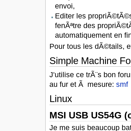
envoi,
Editer les propriÃ©tÃ©
fenÃªtre des propriÃ©t
automatiquement en fin
Pour tous les dÃ©tails, 
Simple Machine F
J'utilise ce trÃ¨s bon fo
au fur et Ã mesure:
smf
Linux
MSI USB US54G (cl
Je me suis beaucoup ba