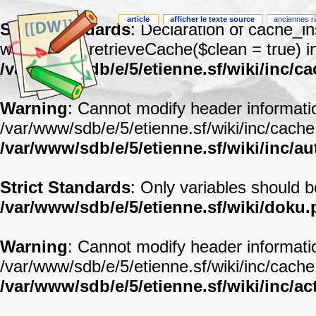
article
afficher le texte source
anciennes r
Strict Standards
: Declaration of cache_i
with cache::retrieveCache($clean = true) i
/var/www/sdb/e/5/etienne.sf/wiki/inc/c
Warning
: Cannot modify header informatio
/var/www/sdb/e/5/etienne.sf/wiki/inc/cache
/var/www/sdb/e/5/etienne.sf/wiki/inc/a
Strict Standards
: Only variables should 
/var/www/sdb/e/5/etienne.sf/wiki/doku
Warning
: Cannot modify header informatio
/var/www/sdb/e/5/etienne.sf/wiki/inc/cache
/var/www/sdb/e/5/etienne.sf/wiki/inc/a