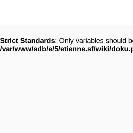
Strict Standards
: Only variables should 
/var/www/sdb/e/5/etienne.sf/wiki/doku