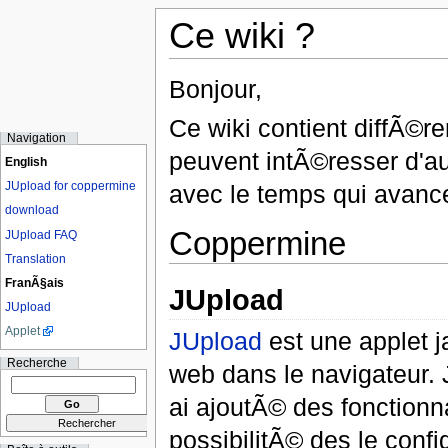
Ce wiki ?
Bonjour,
Ce wiki contient diffÃ©r
Navigation
peuvent intÃ©resser d'aut
English
JUpload for coppermine
avec le temps qui avanc
download
Coppermine
JUpload FAQ
Translation
FranÃ§ais
JUpload
JUpload
Applet
JUpload
est une applet j
Recherche
web dans le navigateur. J'
ai ajoutÃ© des fonctionna
possibilitÃ© des le config