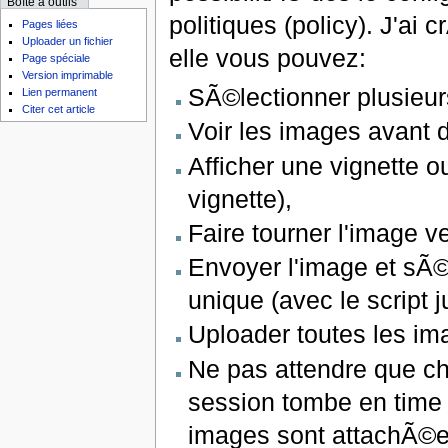
Boîte à outils
politiques (policy). J'a
Pages liées
Uploader un fichier
elle vous pouvez:
Page spéciale
Version imprimable
SÃ©lectionner plusieurs
Lien permanent
Citer cet article
Voir les images avant 
Afficher une vignette 
vignette),
Faire tourner l'image ve
Envoyer l'image et sÃ©
unique (avec le script j
Uploader toutes les ima
Ne pas attendre que c
session tombe en time 
images sont attachÃ©